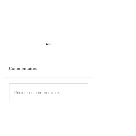
Commentaires
10 kg
Cimetière dans mon
Rédigez un commentaire...
ventre