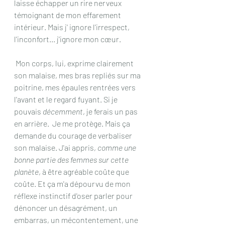
laisse échapper un rire nerveux 
témoignant de mon effarement 
intérieur. Mais j' ignore l'irrespect, 
l'inconfort... j'ignore mon cœur.  
 Mon corps, lui, exprime clairement 
son malaise, mes bras repliés sur ma 
poitrine, mes épaules rentrées vers 
l'avant et le regard fuyant. Si je 
pouvais 
décemment
, je ferais un pas 
en arrière.  Je me protège. Mais ça 
demande du courage de verbaliser 
son malaise. J'ai appris,
 comme une 
bonne partie des femmes sur cette 
planète
, à être agréable coûte que 
coûte. Et ça m'a dépourvu de mon 
réflexe instinctif d'oser parler pour 
dénoncer un désagrément, un 
embarras, un mécontentement, une 