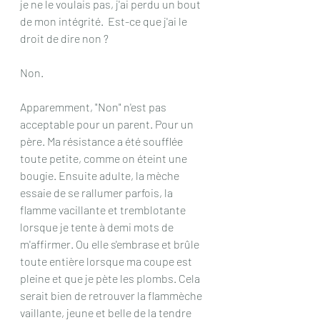
je ne le voulais pas, j'ai perdu un bout 
de mon intégrité.  Est-ce que j'ai le 
droit de dire non ? 
Non.
Apparemment, "Non" n'est pas 
acceptable pour un parent. Pour un 
père. Ma résistance a été soufflée 
toute petite, comme on éteint une 
bougie. Ensuite adulte, la mèche 
essaie de se rallumer parfois, la 
flamme vacillante et tremblotante 
lorsque je tente à demi mots de 
m'affirmer. Ou elle s'embrase et brûle 
toute entière lorsque ma coupe est 
pleine et que je pète les plombs. Cela 
serait bien de retrouver la flammèche 
vaillante, jeune et belle de la tendre 