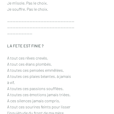
Je m'isole. Pas le choix. 
Je souffre. Pas le choix. 
------------------------------------------------
------------------------------------------------
------------------
LA FETE EST FINIE ?
A tout ces rêves crevés,
A tout ces élans plombés,
A toutes ces pensées emmêlées,
A toutes ces plaies béantes, à jamais 
à vif,
A toutes ces passions soufflées,
A toutes ces émotions jamais triées,
A ces silences jamais compris,
A tout ces sourires feints pour lisser 
l'inquiétude du front de ma mère,